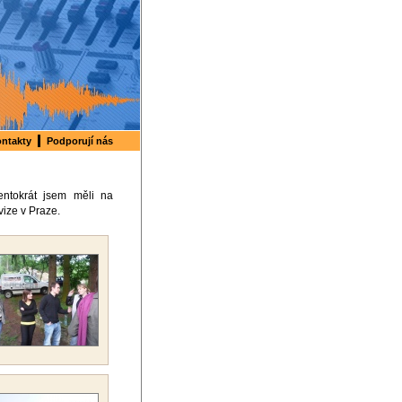
ntakty
Podporují nás
ntokrát jsem měli na
ize v Praze.