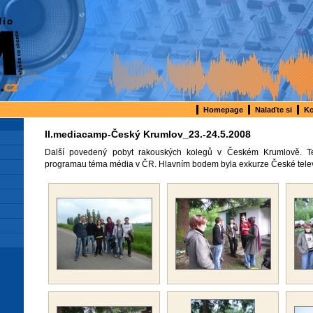
Homepage
Nalaďte si
Ko
II.mediacamp-Český Krumlov_23.-24.5.2008
Další povedený pobyt rakouských kolegů v Českém Krumlově. Te
programau téma média v ČR. Hlavním bodem byla exkurze České telev