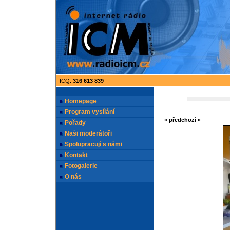
ICQ:
316 613 839
Homepage
Program vysílání
« předchozí «
Pořady
Naši moderátoři
Spolupracují s námi
Kontakt
Fotogalerie
O nás