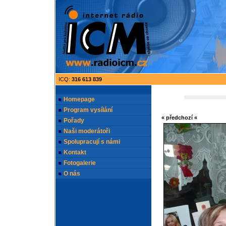
ICQ:
316 613 839
Homepage
Program vysílání
« předchozí «
Pořady
Naši moderátoři
Spolupracují s námi
Kontakt
Fotogalerie
O nás