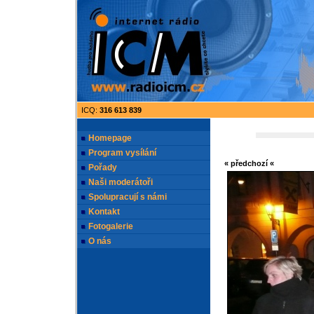
ICQ:
316 613 839
Homepage
Program vysílání
« předchozí «
Pořady
Naši moderátoři
Spolupracují s námi
Kontakt
Fotogalerie
O nás