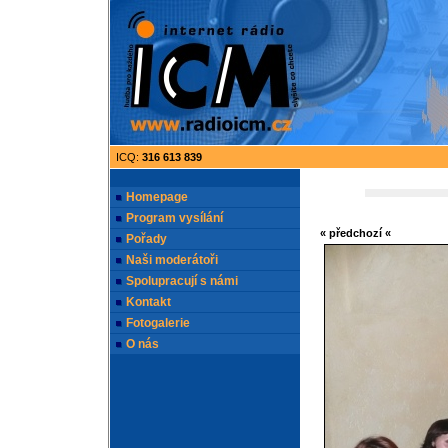
ICQ:
316 613 839
Homepage
Program vysílání
« předchozí «
Pořady
Naši moderátoři
Spolupracují s námi
Kontakt
Fotogalerie
O nás